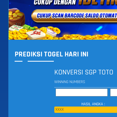
PREDIKSI TOGEL HARI INI
KONVERSI SGP TOTO
WINNING NUMBERS
HASIL ANGKA :
XXXX