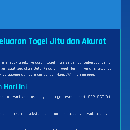
Keluaran Togel Jitu dan Akurat
k menebak angka keluaran togel. Nah selain itu, beberapa pemain
ikan saat sediakan Data Keluaran Togel Hari Ini yang lengkap dan
k bergabung dan bermain dengan NagitaWin hari ini juga.
 Hari Ini
ecara resmi ke situs penyuplai togel resmi seperti SGP, SGP Toto,
togel bisa menyaksikan keluaran hasil atau live result togel yang