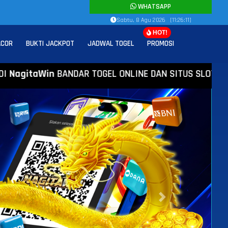
WHATSAPP
Sabtu, 8 Agu 2026
[
11
:
26
:
12
]
ACOR
BUKTI JACKPOT
JADWAL TOGEL
PROMOSI
itaWin
BANDAR TOGEL ONLINE DAN SITUS SLOT GACOR T
Next