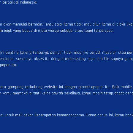
 terbaik di Indonesia.
um akan memulai bermain. Tentu saja, kamu tidak mau akun kamu di blokir jik
m jejak yang bagus di mata warga sebagai situs togel terpercaya.
 Ini penting karena tentunya, pemain tidak mau jika terjadi masalah atau 
masalahan susahnya akses itu dengan men-setting sejumlah file supaya gamp
apun itu.
ra gampang terhubung website ini dengan piranti apapun itu. Baik mobil
 kamu memakai piranti kelas bawah sekalinya, kamu masih tetap dapat den
ai untuk meluaskan kesempatan kemenanganmu. Sama bonus ini, kamu bahka