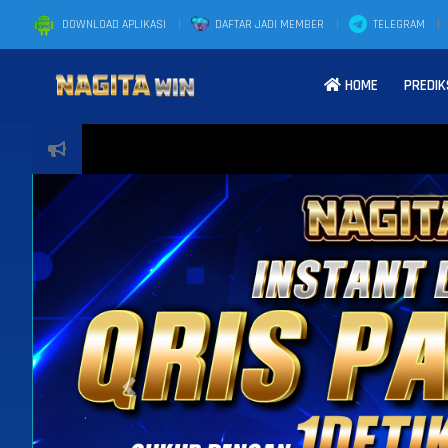
DAFTAR JADI MEMBER
TELEGRAM
DOWNLOAD APLIKASI
HOME
PREDIK
Previous