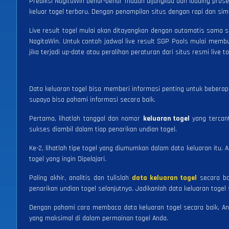
Prediksi NagitaWin benar-benar mudah dijangkau dan loading proses
keluar togel terbaru. Dengan penampilan situs dengan rapi dan simpe
Live result togel mulai akan ditayangkan dengan automatis sama s
NagitaWin. Untuk contoh jadwal live result SGP Pools mulai membu
jika terjadi up-date atau peralihan peraturan dari situs resmi live 
Data keluaran togel bisa memberi informasi penting untuk beberap
supaya bisa pahami informasi secara baik.
Pertama, lihatlah tanggal dan nomor
keluaran togel
yang tercant
sukses diambil dalam tiap penarikan undian togel.
Ke-2, lihatlah tipe togel yang diumumkan dalam data keluaran itu. A
togel yang ingin Dipelajari.
Paling akhir, analitis dan tulislah
data keluaran togel
secara ba
penarikan undian togel selanjutnya. Jadikanlah data keluaran tog
Dengan pahami cara membaca data keluaran togel secara baik, And
yang maksimal di dalam permainan togel Anda.